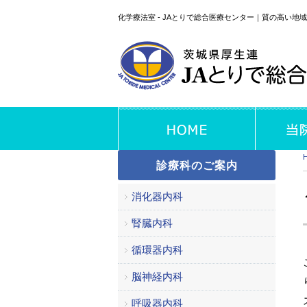
化学療法室 - JAとりで総合医療センター｜質の高い地
診療科のご案内
消化器内科
腎臓内科
循環器内科
脳神経内科
呼吸器内科